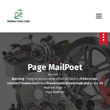
A
l
l
e
r
a
u
Général Poids Lourds
c
o
n
t
e
n
u
Page MailPoet
Accueil
>
Warning
: Trying to access array offset on false in
/htdocs/wp-
content/themes/avril/inc/breadcrumb/breadcrumb.php
on line
59
MailPoet Page
>
Page MailPoet